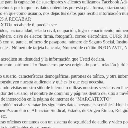
 para la captación de suscriptores y clientes utilizamos Facebook Ads,
ebook por lo que los datos obtenidos por esta plataforma, estarían sujet
 en que como usuario, nos dejas tus datos para recibir información nue
LES A RECABAR
O» recabe de ti, pueden ser:
os, nacionalidad, estado civil, ocupación, lugar de nacimiento, número
género, clave de elector, firma, fotografía, correo electrónico, CURP, R
ó con su pareja, número de pasaporte, número de Seguro Social, Instit
guientes: Número de tarjeta bancaria, Número de crédito INFONAVIT, 
acrediten su identidad y la información que Usted declara.
mento patrimonial o financiero que sea originado por la relación jurídic
 usuario, características demográficas, patrones de tráfico, y otra info
nstituyen nuestra audiencia y qué es lo que ésta necesita.
do visitas nuestro sitio de internet o utilizas nuestros servicios en líne
dor del usuario, el nombre de dominio y páginas dentro del sitio a travé
po de interacción en la página de internet de “MARCATEXTO”.
 recabar y tratar los siguientes datos personales sensibles: Huella 
n Psicométrico, Afiliación Sindical, Estado, de Origen Étnico, Religió
 etc.
as oficinas contamos con un sistema de seguridad de audio y video por
o identificables de su persona.