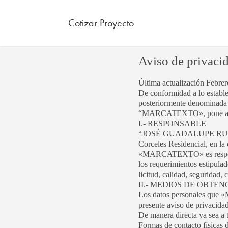
Cotizar Proyecto
Aviso de privaci
Última actualización Febrer
De conformidad a lo estable
posteriormente denomin
“MARCATEXTO», pone a tu d
I.- RESPONSABLE
“JOSÉ GUADALUPE RUIZ VA
Corceles Residencial, en l
«MARCATEXTO» es responsabl
los requerimientos estipula
licitud, calidad, seguridad,
II.- MEDIOS DE OBTE
Los datos personales que «
presente aviso de privacida
De manera directa ya sea a 
Formas de contacto físicas 