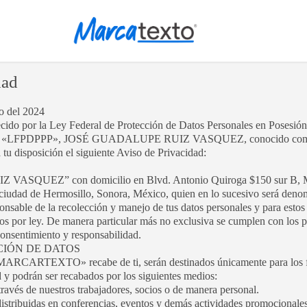
dad
o del 2024
cido por la Ley Federal de Protección de Datos Personales en Posesión 
ada «LFPDPPP», JOSÉ GUADALUPE RUIZ VASQUEZ, conocido come
isposición el siguiente Aviso de Privacidad:
SQUEZ” con domicilio en Blvd. Antonio Quiroga $150 sur B, Ma
a ciudad de Hermosillo, Sonora, México, quien en lo sucesivo será de
e de la recolección y manejo de tus datos personales y para estos 
dos por ley. De manera particular más no exclusiva se cumplen con los p
 consentimiento y responsabilidad.
NCIÓN DE DATOS
MARCARTEXTO» recabe de ti, serán destinados únicamente para los fi
d y podrán ser recabados por los siguientes medios:
través de nuestros trabajadores, socios o de manera personal.
distribuidas en conferencias, eventos y demás actividades promocionale