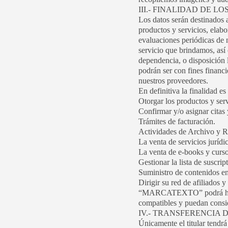
III.- FINALIDAD DE 
Los datos serán destinados a
productos y servicios, elab
evaluaciones periódicas de n
servicio que brindamos, así 
dependencia, o disposición l
podrán ser con fines financi
nuestros proveedores.
En definitiva la finalidad es 
Otorgar los productos y serv
Confirmar y/o asignar citas 
Trámites de facturación.
Actividades de Archivo y R
La venta de servicios jurídi
La venta de e-books y curso
Gestionar la lista de suscrip
Suministro de contenidos en
Dirigir su red de afiliados 
“MARCATEXTO” podrá hacer u
compatibles y puedan consid
IV.- TRANSFERENCIA 
Únicamente el titular tendrá