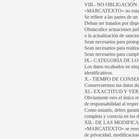
VIII.- NO OBLIGACIÓ
«MARCATEXTO» no estará ob
Se refiere a las partes de u
Deban ser tratados por dispo
Obstaculice actuaciones judi
o la actualización de sancio
Sean necesarios para proteger
Sean necesarios para realiza
Sean necesarios para cumplir
IX.- CATEGORÍA DE L
Los datos recabados en nin
identificativos.
X.- TIEMPO DE CONSE
Conservaremos tus datos dura
XI.- EXACTITUD Y VE
Obviamente eres el único re
de responsabilidad al respec
Como usuario, debes garantiz
completa y correcta en los d
XII.- DE LAS MODIFIC
«MARCATEXTO» se reserva el
de privacidad. modificacione