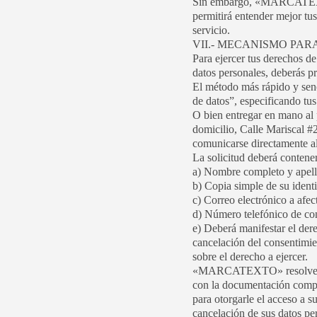
Sin embargo, «MARCATEXTO»
permitirá entender mejor tus
servicio.
VII.- MECANISMO PAR
Para ejercer tus derechos de
datos personales, deberás pre
El método más rápido y senc
de datos”, especificando tus
O bien entregar en mano al 
domicilio, Calle Mariscal #
comunicarse directamente a
La solicitud deberá conten
a) Nombre completo y apell
b) Copia simple de su identif
c) Correo electrónico a afec
d) Número telefónico de con
e) Deberá manifestar el dere
cancelación del consentimie
sobre el derecho a ejercer.
«MARCATEXTO» resolverá su 
con la documentación compl
para otorgarle el acceso a su
cancelación de sus datos per