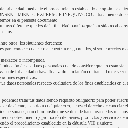
 de privacidad, mediante el procedimiento establecido de opt-in, se ente
 CONSENTIMIENTO EXPRESO E INEQUIVOCO al tratamiento de los da
onemos en el presente documento.
 un uso diferente que los de la finalidad para los que han sido recabad
s datos.
re otros, los siguientes derechos:
es para conocer cuales se encuentran resguardados, si son correctos o a
r inexactos o incompletos.
eliminación de sus datos personales cuando considere que no están siend
Aviso de Privacidad o haya finalizado la relación contractual o de servi
ra fines específicos.
tus datos personales respecto cualquiera de los fines establecidos en el
 podemos tratar tus datos siendo requisito obligatorio para poder suscri
ter de cliente, usuario u cualquier otro, tienes el derecho de cancelar 
atos personales, con el propósito que se deje de hacer uso de los mismo
a recibir ofrecimiento y promoción de bienes, productos y servicios de m
iendo el procedimiento establecido en la cláusula VIII siguiente.