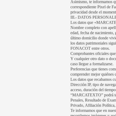
Asimismo, te informamos que
correspondiente Pixel de Fac
privacidad desde el momento
III.- DATOS PERSONA
Los datos que «MARCATEXT
Nombre completo con apellid
edad, fecha de nacimiento, 
último domicilio donde vivi
los datos patrimoniales si
FONACOT entre otros.
Comprobantes oficiales que 
Y cualquier otro dato o docu
caso llegue a formalizarse.
Preferencias que tienes como
comprender mejor quiénes co
Los datos que recabamos cuan
Dirección IP, tipo de navega
acceso, duración del tiem
“MARCATEXTO” podrá también
Penales, Resultado de Exame
Privado, Afiliación Política,
Te informamos que en nuestr
recopilemos imágenes y audi