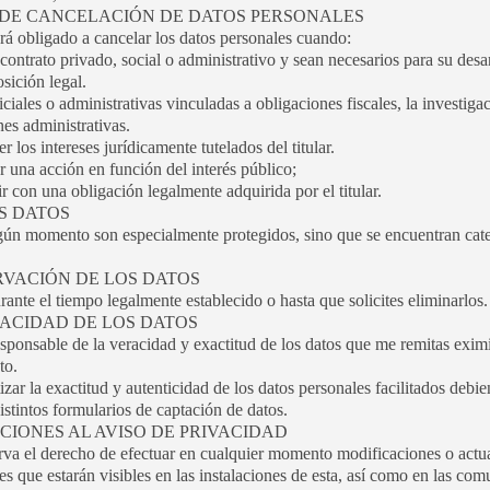
N DE CANCELACIÓN DE DATOS PERSONALES
ligado a cancelar los datos personales cuando:
n contrato privado, social o administrativo y sean necesarios para su des
sición legal.
ciales o administrativas vinculadas a obligaciones fiscales, la investiga
nes administrativas.
 los intereses jurídicamente tutelados del titular.
r una acción en función del interés público;
 con una obligación legalmente adquirida por el titular.
OS DATOS
gún momento son especialmente protegidos, sino que se encuentran cat
RVACIÓN DE LOS DATOS
nte el tiempo legalmente establecido o hasta que solicites eliminarlos.
RACIDAD DE LOS DATOS
sponsable de la veracidad y exactitud de los datos que me remitas exi
to.
ar la exactitud y autenticidad de los datos personales facilitados debi
istintos formularios de captación de datos.
ACIONES AL AVISO DE PRIVACIDAD
 derecho de efectuar en cualquier momento modificaciones o actuali
s que estarán visibles en las instalaciones de esta, así como en las co