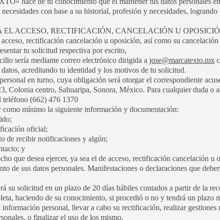
 hace de tu conocimiento que el mantener tus datos personales en s
 necesidades con base a su historial, profesión y necesidades, logrando
A EL ACCESO, RECTIFICACIÓN, CANCELACIÓN U OPOSICIÓ
 acceso, rectificación cancelación u oposición, así como su cancelación
sentar tu solicitud respectiva por escrito,
illo sería mediante correo electrónico dirigida a
jose@marcatexto.mx
c
 datos, acreditando tu identidad y los motivos de tu solicitud.
personal en turno, cuya obligación será otorgar el correspondiente acuse
23, Colonia centro, Sahuaripa, Sonora, México. Para cualquier duda o a
l teléfono (662) 476 1370
er como mínimo la siguiente información y documentación:
ido;
icación oficial;
to de recibir notificaciones y algún;
tacto; y
cho que desea ejercer, ya sea el de acceso, rectificación cancelación u 
nto de sus datos personales. Manifestaciones o declaraciones que deberá
solicitud en un plazo de 20 días hábiles contados a partir de la rece
eta, haciendo de su conocimiento, si procedió o no y tendrá un plazo 
 información personal, llevar a cabo su rectificación, realizar gestiones 
sonales, o finalizar el uso de los mismo.